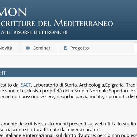
mon
scritture del Mediterraneo
 alle risorse elettroniche
ovità
Seminari
Progetto
ght
estito dal
SAET
, Laboratorio di Storia, Archeologia,Epigrafia, Tradi
icone sono di esclusiva proprietà della Scuola Normale Superiore e so
 perciò non possono essere, neanche parzialmente, riprodotti, distrib
mente descrittive su strumenti presenti sul web utili allo studio d
u ciascuna scrittura firmate dai diversi curatori.
gi italiane e internazionali sul diritto d’autore: perciò non può e