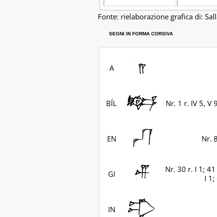
Fonte: rielaborazione grafica di: Sal
SEGNI IN FORMA CORSIVA
A
BĺL
Nr. 1 r. IV 5, V 
EN
Nr. 82
Nr. 30 r. I 1; 41
GI
I 1;
IN