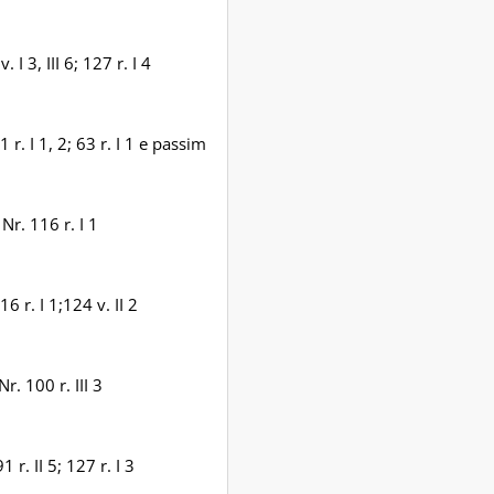
. I 3, III 6; 127 r. I 4
41 r. I 1, 2; 63 r. I 1 e passim
Nr. 116 r. I 1
16 r. I 1;124 v. II 2
Nr. 100 r. III 3
1 r. II 5; 127 r. I 3