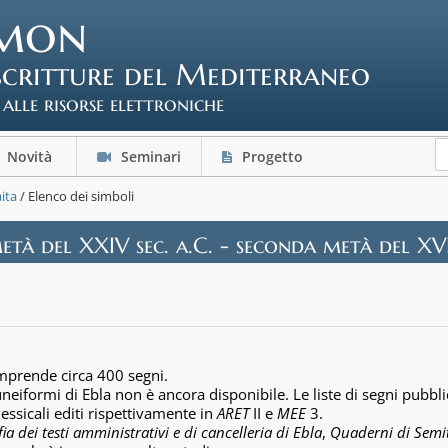
mon
scritture del Mediterraneo
 alle risorse elettroniche
Novità
Seminari
Progetto
ita
/ Elenco dei simboli
tà del XXIV sec. a.C. - seconda metà del XVII
omprende circa 400 segni.
eiformi di Ebla non è ancora disponibile. Le liste di segni pubbl
lessicali editi rispettivamente in
ARET
II e
MEE
3.
ia dei testi amministrativi e di cancelleria di Ebla
,
Quaderni di Semit