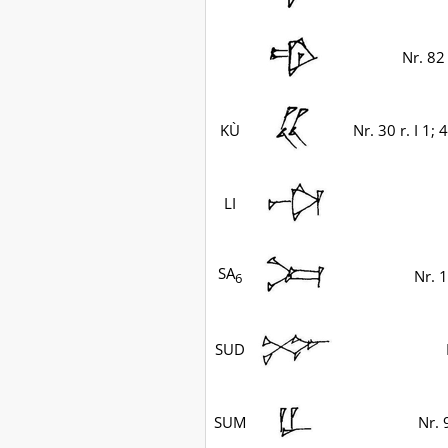
Nr. 82 v
KÙ
Nr. 30 r. I 1; 
LI
SA
Nr. 1
6
SUD
SUM
Nr. 9