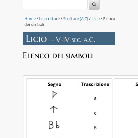
Home
/
Le scritture
/
Scritture (A-Z)
/
Licio
/ Elenco
dei simboli
Licio
- V-IV sec. a.C.
Elenco dei simboli
Segno
Trascrizione
a
e
B