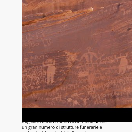
Ḥimā indica il nome di un villaggio e, per
estensione, del suo territorio circostante,
situati a circa 100 km a nord-est di Najrān.
Si tratta di un’area desertica percorsa da
una vasta catena montuosa, che confina
con le regioni sedentarie dell’Arabia
meridionale e si trova ai margini del vasto
deserto arabo che si estende fino alla
Mesopotamia e al Levante. Grazie alla sua
posizione strategica nelle rotte commerciali
transarabiche e alla natura geologica dei
massi di arenaria, particolarmente adatti
all’incisione, questa zona è incredibilmente
ricca di graffiti e disegni rupestri, che si
possono stimare in diverse decine di
migliaia. Nell’area sono disseminati anche
un gran numero di strutture funerarie e