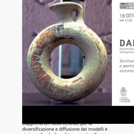
Tra le funzioni della scrittura, in parallelo a
quella di registrazione e comunicazione, ha
assunto presto importanza in Etruria quella
identitaria. Prima di riferirsi alle identità
etniche, regionali e civiche, però, si è avuto
un lungo periodo di gestazione in cui le
esigenze di gruppi sociali, politici e
presumibilmente anche economici hanno
avuto riflessi anche nella scelta dei modelli
alfabetici da utilizzare nell'ambito delle
singole comunità. Da questo punto di vista,
un ruolo importante è stato ricoperto dalle
diverse scuole scrittorie, che in parte
possono essere indagate e ricostruite in
base alle testimonianze epigrafiche.
Dapprima un ruolo centrale per la
diversificazione e diffusione dei modelli è