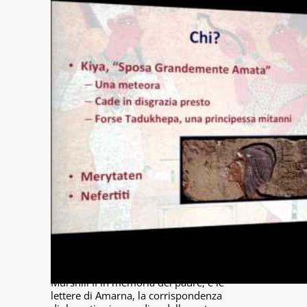
Il periodo che intercorre fra la morte di
Akhenaten (1351-1334 a.C.) e l'accessione
al trono di Horemheb (1306-1292 a.C.) è
uno dei più oscuri della storia egiziana,
caratterizzato da una successione di
coreggenze e regni effimeri, un sovrano
donna, un principe ittita assassinato,
l'apparente collasso dell'impero egiziano
nel Levante e una pestilenza. Le fonti
egiziane disturbate dalla damnatio
memoriae che ha colpito i re dell'epoca
amarniana sono integrate con successo da
alcuni documenti non egiziani di
eccezionale valore storico: Le gesta di
Shuppiluliuma, redatte in hittita dal re
Murshili II in memoria del padre, e le
lettere di Amarna, la corrispondenza