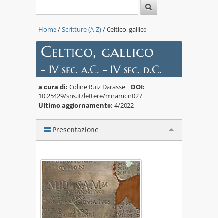
Home
/
Scritture (A-Z)
/ Celtico, gallico
Celtico, gallico
- IV sec. a.C. - IV sec. d.C.
a cura di:
Coline Ruiz Darasse
DOI:
10.25429/sns.it/lettere/mnamon027
Ultimo aggiornamento:
4/2022
Presentazione