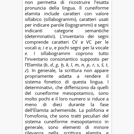
non permetta di ricostruire l’esatta
pronuncia della lingua. Il cuneiforme
elamita include caratteri con valore
sillabico (sillabogrammi), caratteri usati
per indicare parole (logogrammi) e segni
indicanti categorie semantiche
(determinativi). L’inventario dei segni
comprende caratteri CV e VC per le
vocali
a
,
i
e
u
, e pochi segni per la vocale
e
. I sillabogrammi coprono tutto
l’inventario consonantico supposto per
l’Elamita (
b
,
d
,
g
,
ḫ
,
k
,
l
,
m
,
n
,
p
,
r
,
s
,
š
,
t
,
z
). In generale, la scrittura non appare
propriamente adatta a rendere il
sistema fonetico di questa lingua. I
determinativi, che differiscono da quelli
del cuneiforme mesopotamico, sono
molto pochi e il loro numero si riduce a
meno di dieci durante la fase
dell’Elamita achemenide. La polifonia e
l’omofonia, che sono tratti peculiari del
sistema cuneiforme mesopotamico in
generale, sono elementi di minore
rilevanza nella scrittura elamita e