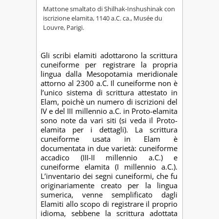
Mattone smaltato di Shilhak-Inshushinak con
iscrizione elamita, 1140 a.C. ca., Musée du
Louvre, Parigi.
Gli scribi elamiti adottarono la scrittura
cuneiforme per registrare la propria
lingua dalla Mesopotamia meridionale
attorno al 2300 a.C. Il cuneiforme non è
l’unico sistema di scrittura attestato in
Elam, poichè un numero di iscrizioni del
IV e del III millennio a.C. in Proto-elamita
sono note da vari siti (si veda il Proto-
elamita per i dettagli). La scrittura
cuneiforme usata in Elam è
documentata in due varietà: cuneiforme
accadico (III-II millennio a.C.) e
cuneiforme elamita (I millennio a.C.).
L’inventario dei segni cuneiformi, che fu
originariamente creato per la lingua
sumerica, venne semplificato dagli
Elamiti allo scopo di registrare il proprio
idioma, sebbene la scrittura adottata