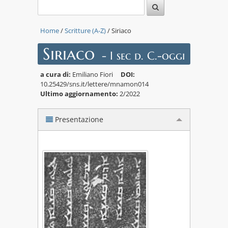
Home
/
Scritture (A-Z)
/ Siriaco
Siriaco
- I sec d. C.-oggi
a cura di:
Emiliano Fiori
DOI:
10.25429/sns.it/lettere/mnamon014
Ultimo aggiornamento:
2/2022
Presentazione