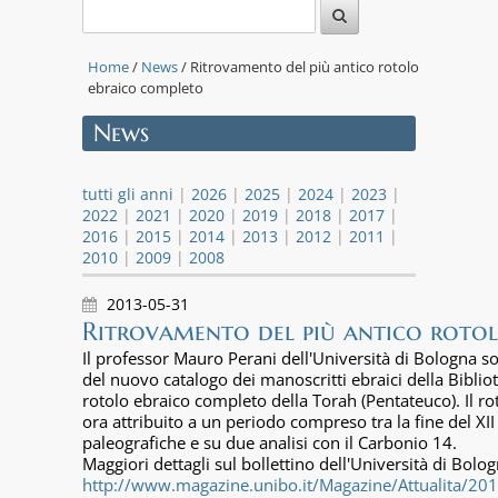
Home
/
News
/ Ritrovamento del più antico rotolo
ebraico completo
News
tutti gli anni
|
2026
|
2025
|
2024
|
2023
|
2022
|
2021
|
2020
|
2019
|
2018
|
2017
|
2016
|
2015
|
2014
|
2013
|
2012
|
2011
|
2010
|
2009
|
2008
2013-05-31
Ritrovamento del più antico roto
Il professor Mauro Perani dell'Università di Bologna s
del nuovo catalogo dei manoscritti ebraici della Bibliot
rotolo ebraico completo della Torah (Pentateuco). Il rot
ora attribuito a un periodo compreso tra la fine del XII 
paleografiche e su due analisi con il Carbonio 14.
Maggiori dettagli sul bollettino dell'Università di Bolog
http://www.magazine.unibo.it/Magazine/Attualita/20