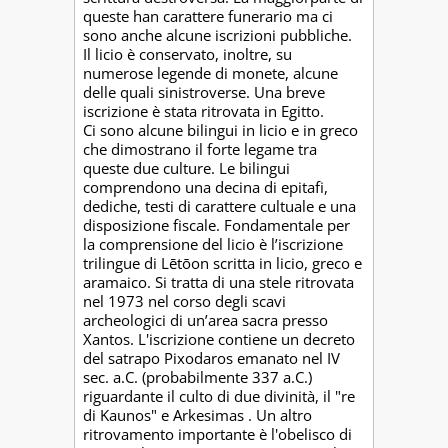
queste han carattere funerario ma ci
sono anche alcune iscrizioni pubbliche.
Il licio è conservato, inoltre, su
numerose legende di monete, alcune
delle quali sinistroverse. Una breve
iscrizione è stata ritrovata in Egitto.
Ci sono alcune bilingui in licio e in greco
che dimostrano il forte legame tra
queste due culture. Le bilingui
comprendono una decina di epitafi,
dediche, testi di carattere cultuale e una
disposizione fiscale. Fondamentale per
la comprensione del licio è l’iscrizione
trilingue di Lētōon scritta in licio, greco e
aramaico. Si tratta di una stele ritrovata
nel 1973 nel corso degli scavi
archeologici di un’area sacra presso
Xantos. L'iscrizione contiene un decreto
del satrapo Pixodaros emanato nel IV
sec. a.C. (probabilmente 337 a.C.)
riguardante il culto di due divinità, il "re
di Kaunos" e Arkesimas . Un altro
ritrovamento importante è l'obelisco di