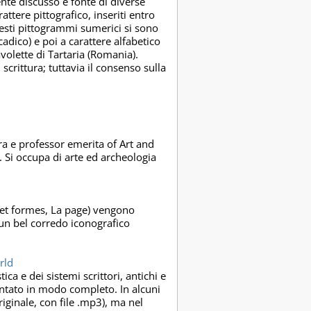
nte discusso e fonte di diverse
arattere pittografico, inseriti entro
questi pittogrammi sumerici si sono
adico) e poi a carattere alfabetico
volette di Tartaria (Romania).
crittura; tuttavia il consenso sulla
ra e professor emerita of Art and
. Si occupa di arte ed archeologia
s et formes, La page) vengono
n un bel corredo iconografico
rld
ca e dei sistemi scrittori, antichi e
entato in modo completo. In alcuni
originale, con file .mp3), ma nel