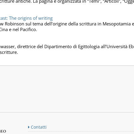
critture antiche. La pagina è organizzata in “Temi”, “Articoli”, “Ogge
t: The origins of writing
w Robinson sul tema dell’origine della scrittura in Mesopotamia e i
ina e nel Pacifico.
wasser, direttrice del Dipartimento di Egittologia all’Università
scritture.
Contatti
neo