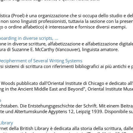
ica (Proel) è una organizzazione che si occupa dello studio e del
o non sono linguisti professionisti, tuttavia la sezione con la prese
go o ordine alfabetico) è interessante e fornisce diversi esempi.
arding in diverse scripts, ...
ne in diverse scritture, alfabetizzazione e alfabetizzazione digitale,
A cura di Suzanne E. McCarthy (Vancouver), linguista amatore.
ecipherment of Several Writing Systems
si sistemi di scrittura con riferimenti bibliografici ai più antichi e 
Woods pubblicato dall'Oriental Institute di Chicago e dedicato all'o
ng in the Ancient Middle East and Beyond", Oriental Institute Mu
o
staben. Die Entstehungsgeschichte der Schrift. Mit einem Beitrag
e und Altertumskunde Ägyptens 12, Leipzig 1939. Disponibile su 
Library
rnet della British Library è dedicata alla storia della scrittura, dal