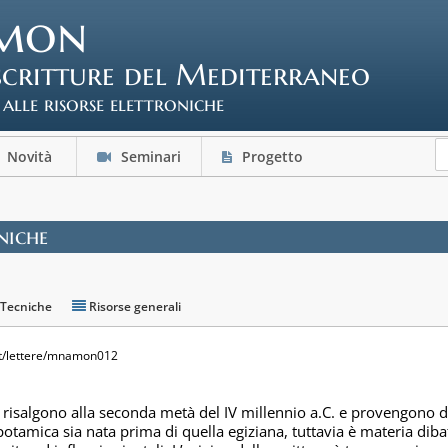
mon
scritture del Mediterraneo
 alle risorse elettroniche
Novità
Seminari
Progetto
niche
 Tecniche
Risorse generali
it/lettere/mnamon012
 risalgono alla seconda metà del IV millennio a.C. e provengono d
tamica sia nata prima di quella egiziana, tuttavia è materia dibat