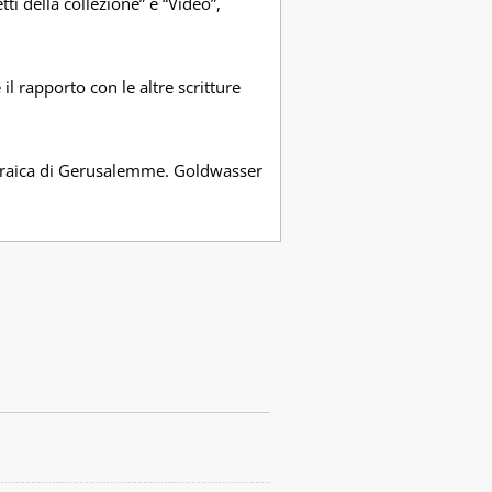
tti della collezione” e “Video”,
l rapporto con le altre scritture
 Ebraica di Gerusalemme. Goldwasser