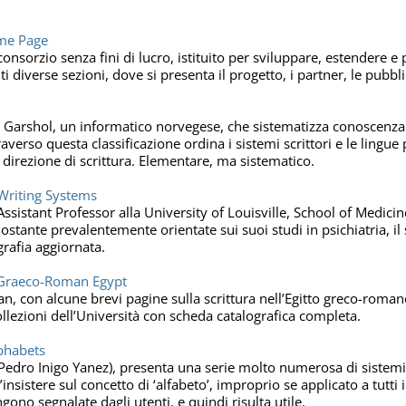
me Page
nsorzio senza fini di lucro, istituito per sviluppare, estendere 
 diverse sezioni, dove si presenta il progetto, i partner, le pubblic
 Garshol, un informatico norvegese, che sistematizza conoscenza tr
averso questa classificazione ordina i sistemi scrittori e le lingue
, direzione di scrittura. Elementare, ma sistematico.
Writing Systems
ssistant Professor alla University of Louisville, School of Medic
stante prevalentemente orientate sui suoi studi in psichiatria, il 
grafia aggiornata.
n Graeco-Roman Egypt
an, con alcune brevi pagine sulla scrittura nell’Egitto greco-romano
ollezioni dell’Università con scheda catalografica completa.
lphabets
(Pedro Inigo Yanez), presenta una serie molto numerosa di sistemi 
insistere sul concetto di ‘alfabeto’, improprio se applicato a tutti i
ono segnalate dagli utenti, e quindi risulta utile.