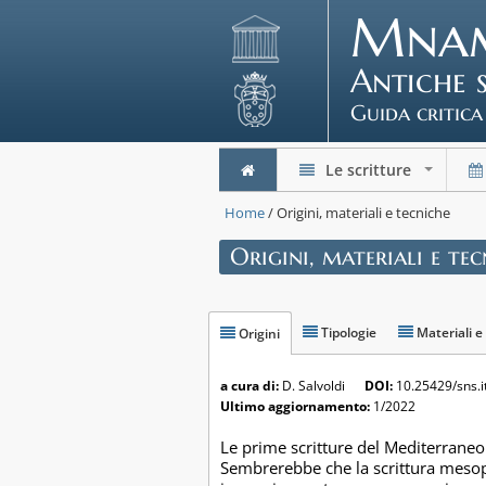
Mna
Antiche 
Guida critica
Le scritture
+
Home
/ Origini, materiali e tecniche
Origini, materiali e tec
Tipologie
Materiali e
Origini
a cura di:
D. Salvoldi
DOI:
10.25429/sns.
Ultimo aggiornamento:
1/2022
Le prime scritture del Mediterraneo
Sembrerebbe che la scrittura mesopo