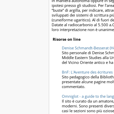
in maniera autonoma oppure in segui
ipotesi presso gli studiosi. Per l’ar
“buste” di argilla, per indicare, at
sviluppati dei sistemi di scrittura 
(cuneiforme ugaritico). Al di fuori 
Datate al radiocarbonio al 5.500 a.C
loro interpretazione non è unanime
Risorse on line
Denise Schmandt-Besserat (
Sito personale di Denise Schma
Middle Eastern Studies alla Un
del Vicino Oriente antico e ha 
BnF: L'Aventure des écritures
Sito pedagogico della Bibliot
presentate alcune pagine molto
commentato.
Omniglot - a guide to the lan
Il sito è curato da un amatore,
moderni. Sono presenti divers
casi le sezioni sono più oziose