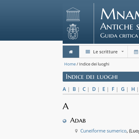
Mna
Antiche 
Guida critica
Le scritture
+
Home
/ Indice dei luoghi
Indice dei luoghi
A
|
B
|
C
|
D
|
E
|
F
|
G
|
H
A
Adab
Cuneiforme sumerico
, (Luo