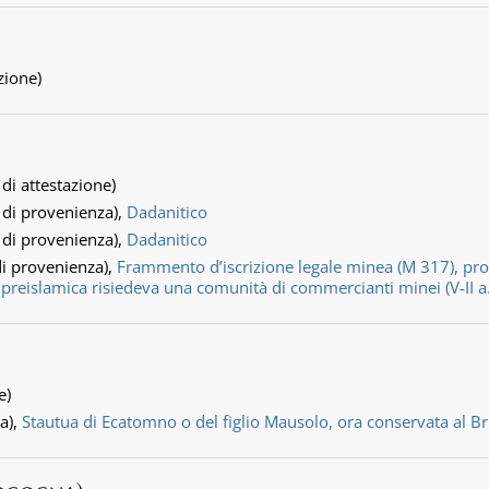
zione)
 di attestazione)
 di provenienza),
Dadanitico
 di provenienza),
Dadanitico
di provenienza),
Frammento d’iscrizione legale minea (M 317), prove
preislamica risiedeva una comunità di commercianti minei (V-II a. 
e)
a),
Stautua di Ecatomno o del figlio Mausolo, ora conservata al B