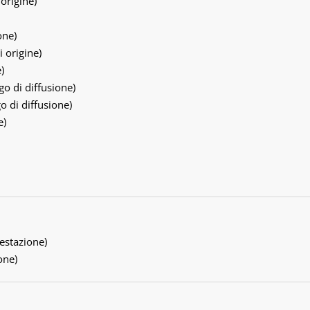
 origine)
one)
i origine)
)
go di diffusione)
go di diffusione)
e)
testazione)
one)