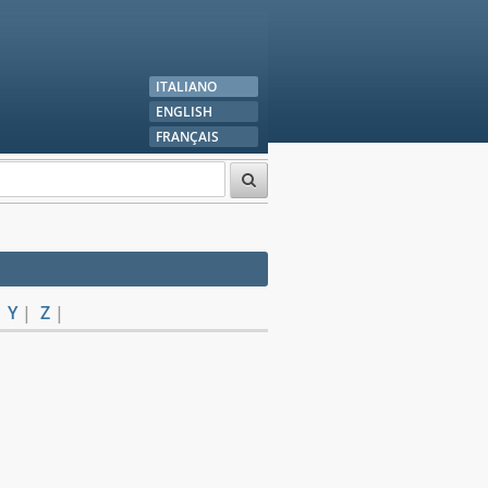
ITALIANO
ENGLISH
FRANÇAIS
|
Y
|
Z
|