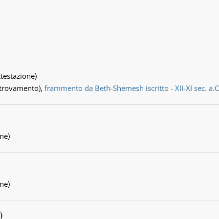
ttestazione)
ritrovamento),
frammento da Beth-Shemesh iscritto - XII-XI sec. a.C
one)
one)
)