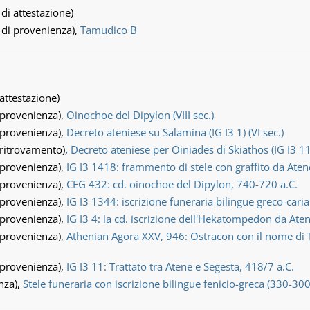
 di attestazione)
 di provenienza),
Tamudico B
 attestazione)
 provenienza),
Oinochoe del Dipylon (VIII sec.)
 provenienza),
Decreto ateniese su Salamina (IG I3 1) (VI sec.)
 ritrovamento),
Decreto ateniese per Oiniades di Skiathos (IG I3 1
 provenienza),
IG I3 1418: frammento di stele con graffito da Atene,
 provenienza),
CEG 432: cd. oinochoe del Dipylon, 740-720 a.C.
 provenienza),
IG I3 1344: iscrizione funeraria bilingue greco-caria
 provenienza),
IG I3 4: la cd. iscrizione dell'Hekatompedon da Aten
 provenienza),
Athenian Agora XXV, 946: Ostracon con il nome di Te
 provenienza),
IG I3 11: Trattato tra Atene e Segesta, 418/7 a.C.
nza),
Stele funeraria con iscrizione bilingue fenicio-greca (330-300