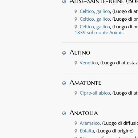
Alise-Sainte-Reine (B
Celtico, gallico
, (Luogo di a
Celtico, gallico
, (Luogo di p
Celtico, gallico
, (Luogo di p
1839 sul monte Auxois.
Altino
Venetico
, (Luogo di attesta
Amatonte
Cipro-sillabico
, (Luogo di a
Anatolia
Aramaico
, (Luogo di diffusi
Eblaita
, (Luogo di origine)