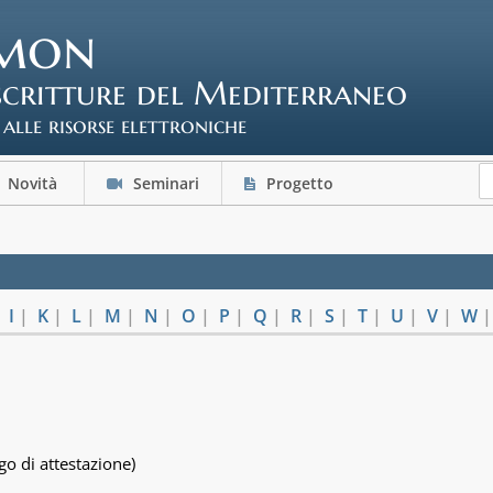
mon
scritture del Mediterraneo
 alle risorse elettroniche
Novità
Seminari
Progetto
|
I
|
K
|
L
|
M
|
N
|
O
|
P
|
Q
|
R
|
S
|
T
|
U
|
V
|
W
go di attestazione)