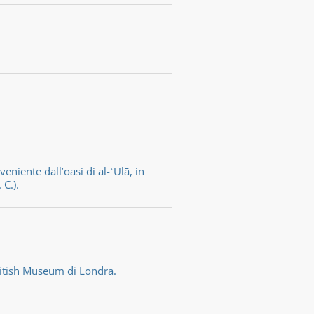
niente dall’oasi di al-ʿUlā, in
C.).
ritish Museum di Londra.