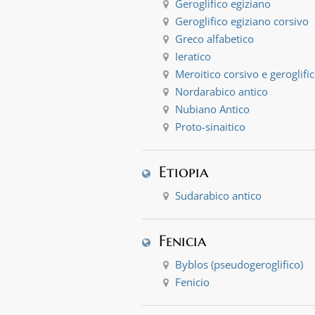
Geroglifico egiziano
Geroglifico egiziano corsivo
Greco alfabetico
Ieratico
Meroitico corsivo e geroglifi
Nordarabico antico
Nubiano Antico
Proto-sinaitico
Etiopia
Sudarabico antico
Fenicia
Byblos (pseudogeroglifico)
Fenicio