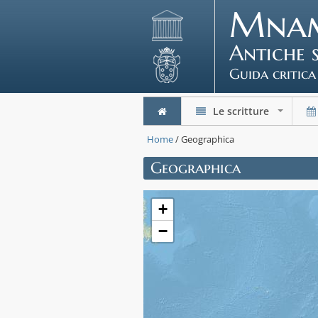
Mna
Antiche 
Guida critica
Le scritture
+
Home
/ Geographica
Geographica
+
−