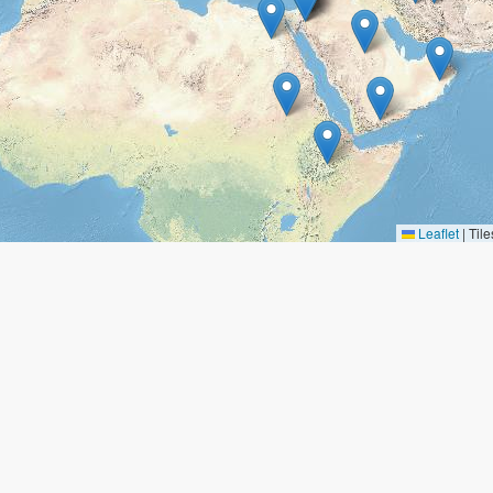
Leaflet
|
Tile