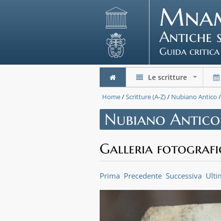
Mna
Antiche 
Guida critica
Le scritture
+
Home
/
Scritture (A-Z)
/
Nubiano Antico
Nubiano Antico
Galleria fotografi
Prima
Precedente
Successiva
Ulti