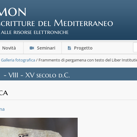
mon
scritture del Mediterraneo
 alle risorse elettroniche
Novità
Seminari
Progetto
/
Galleria fotografica
/ Frammento di pergamena con testo del Liber Institutio
- VIII - XV secolo d.C.
ca
ma