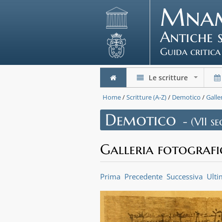
Mna
Antiche 
Guida critica
Le scritture
+
Home
/
Scritture (A-Z)
/
Demotico
/
Galle
Demotico
- (VII se
Galleria fotografi
Prima
Precedente
Successiva
Ulti