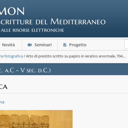
mon
scritture del Mediterraneo
 alle risorse elettroniche
Novità
Seminari
Progetto
ria fotografica
/ Atto di prestito scritto su papiro in ieratico anormale, 704...
c. a.C - V sec. d.C.)
ca
ma