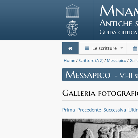
Mna
Antiche 
Guida critica
Le scritture
+
Home
/
Scritture (A-Z)
/
Messapico
/
Gall
Messapico
- VI-II 
Galleria fotografi
Prima
Precedente
Successiva
Ulti