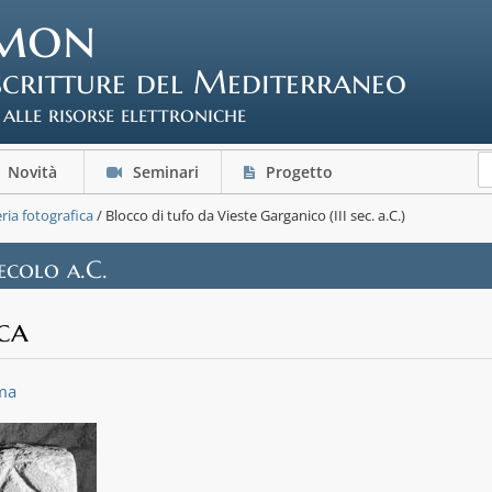
mon
scritture del Mediterraneo
 alle risorse elettroniche
Novità
Seminari
Progetto
eria fotografica
/ Blocco di tufo da Vieste Garganico (III sec. a.C.)
secolo a.C.
ca
ma