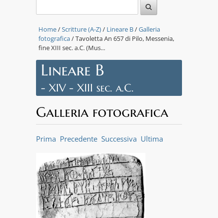
Home
/
Scritture (A-Z)
/
Lineare B
/
Galleria
fotografica
/ Tavoletta An 657 di Pilo, Messenia,
fine XIII sec. a.C. (Mus...
Lineare B
- XIV - XIII sec. a.C.
Galleria fotografica
Prima
Precedente
Successiva
Ultima