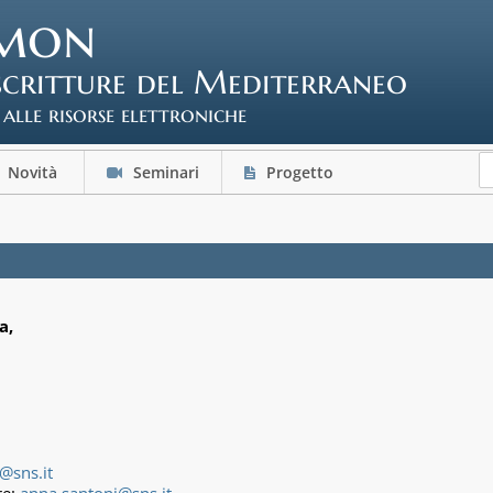
mon
scritture del Mediterraneo
 alle risorse elettroniche
Novità
Seminari
Progetto
a,
sns.it