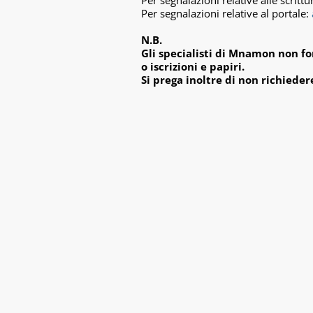
Per segnalazioni relative alle scrittu
Per segnalazioni relative al portale:
N.B.
Gli specialisti di Mnamon non fo
o iscrizioni e papiri.
Si prega inoltre di non richieder