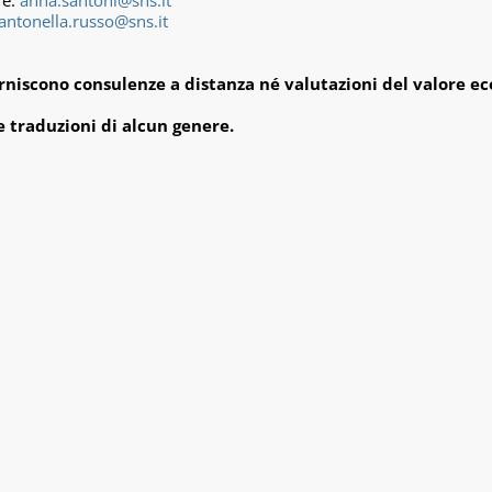
re:
anna.santoni@sns.it
antonella.russo@sns.it
rniscono consulenze a distanza né valutazioni del valore ec
e traduzioni di alcun genere.