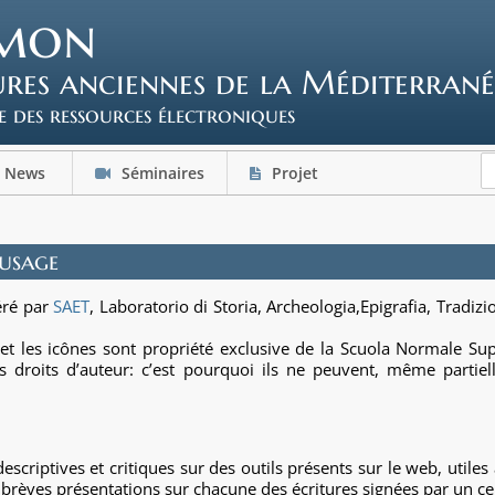
mon
tures anciennes de la Méditerrané
e des ressources électroniques
News
Séminaires
Projet
’usage
éré par
SAET
, Laboratorio di Storia, Archeologia,Epigrafia, Tradiz
et les icônes sont propriété exclusive de la Scuola Normale Supe
es droits d’auteur: c’est pourquoi ils ne peuvent, même partiel
criptives et critiques sur des outils présents sur le web, utiles 
 brèves présentations sur chacune des écritures signées par un ce