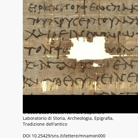
Un piccolo gruppo di papiri conservati in
due diverse collezioni americane
contengono documenti relativi ad affari di
una donna macedone vissuta tra il III ed il II
secolo a.C. Le scritture, le modalità di
stesura dei testi e il loro contenuto offrono
la possibilità di ricostruire ed esaminare
uno spaccato della società greca nell’Egitto
lagide e di riflettere su alcuni suoi aspetti
anche in prospettive rinnovate.
Mnamon
Antiche scritture del Mediterraneo
© 2008-2025 Scuola Normale Superiore
Laboratorio di Storia, Archeologia, Epigrafia,
Tradizione dell'antico
DOI 10.25429/sns.it/lettere/mnamon000