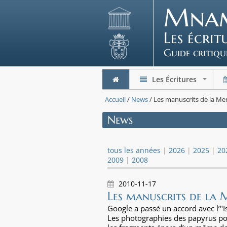
Mna
Les écri
Guide critiqu
Les Écritures
+
Accueil
/
News
/ Les manuscrits de la Me
News
tous les années
|
2026
|
2025
|
20
2009
|
2008
2010-11-17
Les manuscrits de la 
Google a passé un accord avec l’"Is
Les photographies des papyrus pou