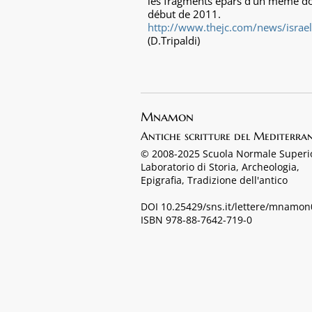
les fragments épars d’un même docu
début de 2011.
http://www.thejc.com/news/israel
(D.Tripaldi)
Mnamon
Antiche scritture del Mediterra
© 2008-2025 Scuola Normale Superi
Laboratorio di Storia, Archeologia,
Epigrafia, Tradizione dell'antico
DOI 10.25429/sns.it/lettere/mnamo
ISBN 978-88-7642-719-0