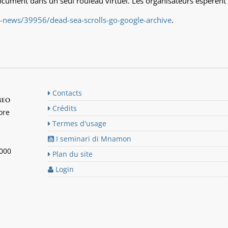
ment dans un seul rouleau virtuel. Les organisateurs espèrent que
-news/39956/dead-sea-scrolls-go-google-archive
.
Contacts
neo
Crédits
ore
Termes d'usage
I seminari di Mnamon
n000
Plan du site
Login