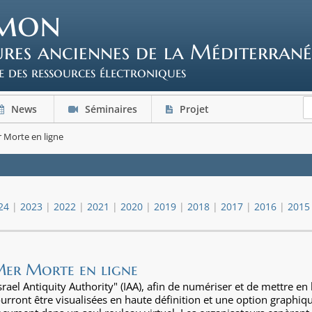
mon
tures anciennes de la Méditerrané
e des ressources électroniques
News
Séminaires
Projet
r Morte en ligne
24
|
2023
|
2022
|
2021
|
2020
|
2019
|
2018
|
2017
|
2016
|
2015
Mer Morte en ligne
rael Antiquity Authority" (IAA), afin de numériser et de mettre en
rront être visualisées en haute définition et une option graphi