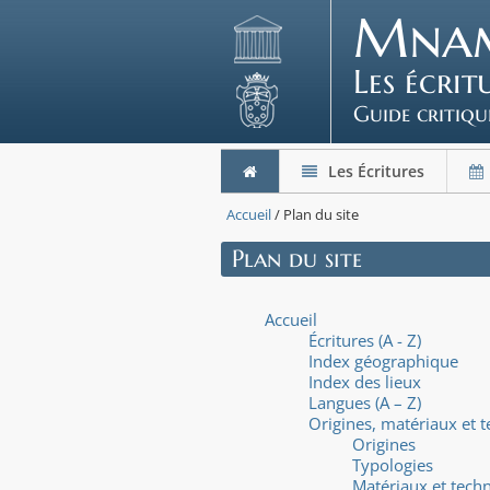
Mna
Les écri
Guide critiqu
Les Écritures
Accueil
/ Plan du site
Plan du site
Accueil
Écritures (A - Z)
Index géographique
Index des lieux
Langues (A – Z)
Origines, matériaux et 
Origines
Typologies
Matériaux et tech