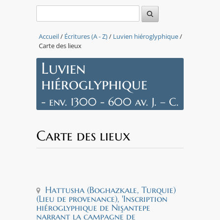
Accueil
/
Écritures (A - Z)
/
Luvien hiéroglyphique
/
Carte des lieux
Leaflet
|
Tiles © Esri
Luvien
— Source:
Esri, i-
hiéroglyphique
cubed,
USDA,
- env. 1300 - 600 av. J. – C.
USGS, AEX,
GeoEye,
Getmapping,
Aerogrid,
Carte des lieux
IGN, IGP,
UPR-EGP,
and the GIS
User
Community
Hattusha (Boghazkale, Turquie)
Turquie
, Turquie
Ivriz
Jerablus)
+
Hattusha (Boghazkale, Turquie)
−
(Lieu de provenance), 'Inscription
hiéroglyphique de Nişantepe
narrant la campagne de