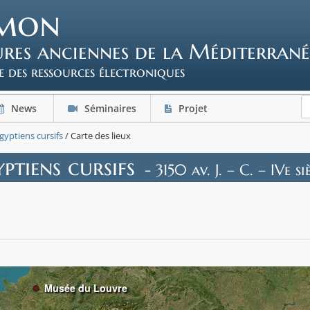
mon
tures anciennes de la Méditerrané
e des ressources électroniques
News
Séminaires
Projet
gyptiens cursifs
/ Carte des lieux
ptiens cursifs
- 3150 av. J. – C. – IVe siè
Musée du Louvre