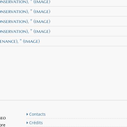
servation), '' (image)
servation), '' (image)
servation), '' (image)
servation), '' (image)
enance), '' (image)
Contacts
neo
Crédits
ore