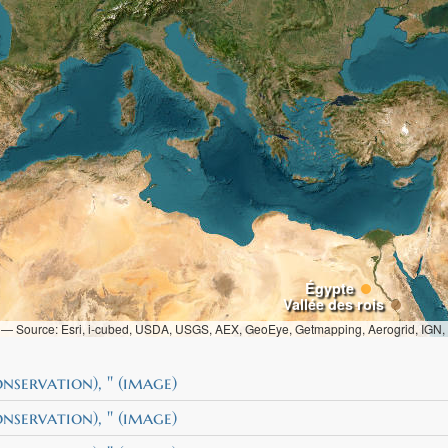
Égypte
Vallée des rois
i — Source: Esri, i-cubed, USDA, USGS, AEX, GeoEye, Getmapping, Aerogrid, IGN
servation), '' (image)
servation), '' (image)