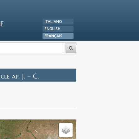
e
ITALIANO
ENGLISH
FRANÇAIS
cle ap. J. – C.