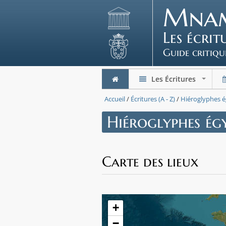
Mna
Les écri
Guide critiqu
Les Écritures
+
Accueil
/
Écritures (A - Z)
/
Hiéroglyphes é
Hiéroglyphes égy
Carte des lieux
+
−