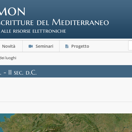
mon
scritture del Mediterraneo
 alle risorse elettroniche
Novità
Seminari
Progetto
ei luoghi
. - II sec. d.C.