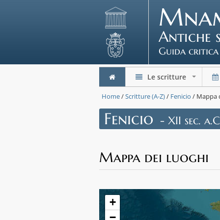
Mna
Antiche 
Guida critica
Le scritture
+
Home
/
Scritture (A-Z)
/
Fenicio
/ Mappa d
Fenicio
- XII sec. a.C
Mappa dei luoghi
+
−