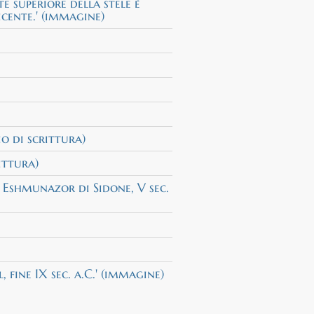
te superiore della stele è
icente.' (immagine)
io di scrittura)
ittura)
e Eshmunazor di Sidone, V sec.
 fine IX sec. a.C.' (immagine)