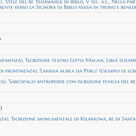
, 'Stele del re Yehawmilk di Biblo, V sec. a.C. Nella par
erente verso la Signora di Biblo assisa in trono e bened
)
nienza), 'Iscrizione teatro Leptis Magna, Libia' (esemp
i provenienza), 'Lamina aurea da Pyrgi' (esempio di scr
a), 'Sarcofago antropoide con iscrizione fenicia del r
)
za), 'Iscrizione monumentale di Kilamuwa, re di Sam'al,