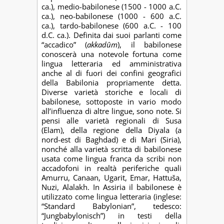
ca.), medio-babilonese (1500 - 1000 a.C.
ca.), neo-babilonese (1000 - 600 a.C.
ca.), tardo-babilonese (600 a.C. - 100
d.C. ca.). Definita dai suoi parlanti come
“accadico” (
akkadûm
), il babilonese
conoscerà una notevole fortuna come
lingua letteraria ed amministrativa
anche al di fuori dei confini geografici
della Babilonia propriamente detta.
Diverse varietà storiche e locali di
babilonese, sottoposte in vario modo
all’influenza di altre lingue, sono note. Si
pensi alle varietà regionali di Susa
(Elam), della regione della Diyala (a
nord-est di Baghdad) e di Mari (Siria),
nonché alla varietà scritta di babilonese
usata come lingua franca da scribi non
accadofoni in realtà periferiche quali
Amurru, Canaan, Ugarit, Emar, Hattuša,
Nuzi, Alalakh. In Assiria il babilonese è
utilizzato come lingua letteraria (inglese:
“Standard Babylonian”, tedesco:
“Jungbabylonisch”) in testi della