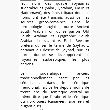
leur nom des quatre royaumes
sudarabiques (Sabaʾ, Qatabān, Maʿīn et
Ḥaḍramawt), des états tribaux dont les
noms ont été transmis aussi par les
sources gréco-romaines. Dans la
terminologie anglaise, outre Ancient
South Arabian, on utilise parfois Old
South Arabian et Epigraphic South
Arabian. Le savant A. F. L. Beeston
préféra utiliser le terme de Ṣayhadic,
dérivant du désert de Ṣayhad, sur les
bords duquel se développèrent les
royaumes sudarabiques les plus
anciens.
Le sudarabique ancien,
traditionnellement inséré par les
sémitisants dans le sémitique
méridional, fait partie depuis moins de
trente ans du sémitique central au
même titre que l'arabe et le sémitique
du nord-ouest (cananéen, araméen et
ougaritique).