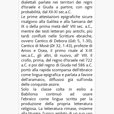
dialettali parlate nei territori dei regni
d'Israele e Giuda a partire, con ogni
probabilità, dal XII-XI sec.a.C.
Le prime attestazioni epigrafiche sicure
risalgono alla Galilea e alla Samaria del
IX o della prima metà dell' VIII sec. a.C.,
mentre dei testi letterari più antichi, più
tardi confluiti nelle Scritture ebraiche,
ovvero Cantico di Debora (
Gdc
5, 1-30),
Cantico di Mosè (
Dt
32, 1-43), profezie di
Amos e Osea, il primo risale al X-IX
sec.a.C., gli altri, di nuovo, all' VIII. Il
crollo, prima, del regno d'Israele nel 722
a.C. e poi del regno di Giuda nel 586 a.C.
portò alla rapida scomparsa dell'ebraico
come lingua epigrafica e parlata a favore
dell'aramaico, diffusosi già sull'onda
delle conquiste assire.
Solo la classe colta in esilio a
Babilonia continuò ad usare
l'ebraico come lingua scritta per la
produzione della propria letteratura
religiosa. La letteratura rimase, insieme
alla liturgia, l'unico ambito di un suo uso