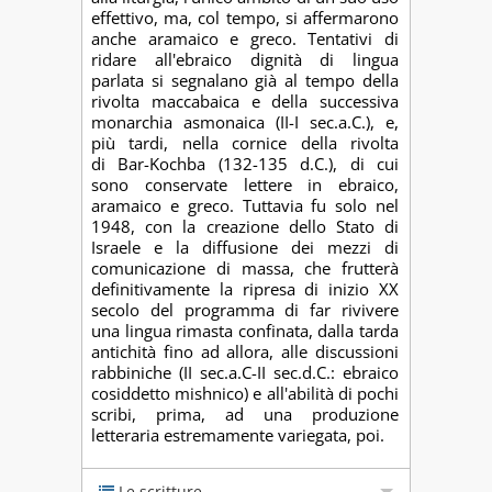
effettivo, ma, col tempo, si affermarono
anche aramaico e greco. Tentativi di
ridare all'ebraico dignità di lingua
parlata si segnalano già al tempo della
rivolta maccabaica e della successiva
monarchia asmonaica (II-I sec.a.C.), e,
più tardi, nella cornice della rivolta
di Bar-Kochba (132-135 d.C.), di cui
sono conservate lettere in ebraico,
aramaico e greco. Tuttavia fu solo nel
1948, con la creazione dello Stato di
Israele e la diffusione dei mezzi di
comunicazione di massa, che frutterà
definitivamente la ripresa di inizio XX
secolo del programma di far rivivere
una lingua rimasta confinata, dalla tarda
antichità fino ad allora, alle discussioni
rabbiniche (II sec.a.C-II sec.d.C.: ebraico
cosiddetto mishnico) e all'abilità di pochi
scribi, prima, ad una produzione
letteraria estremamente variegata, poi.
Le scritture