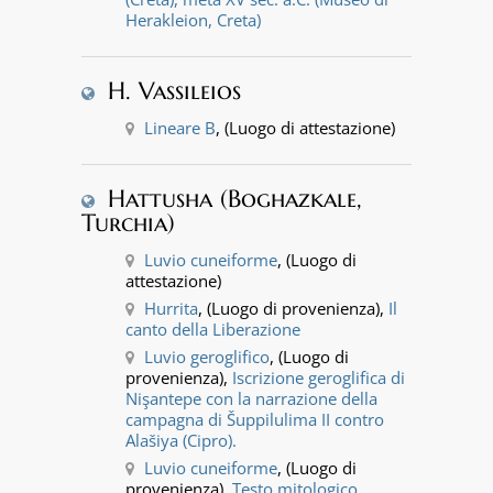
Herakleion, Creta)
H. Vassileios
Lineare B
, (Luogo di attestazione)
Hattusha (Boghazkale,
Turchia)
Luvio cuneiforme
, (Luogo di
attestazione)
Hurrita
, (Luogo di provenienza),
Il
canto della Liberazione
Luvio geroglifico
, (Luogo di
provenienza),
Iscrizione geroglifica di
Nişantepe con la narrazione della
campagna di Šuppilulima II contro
Alašiya (Cipro).
Luvio cuneiforme
, (Luogo di
provenienza),
Testo mitologico