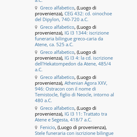
a.C.
Greco alfabetico
, (Luogo di
provenienza),
CEG 432: cd. oinochoe
del Dipylon, 740-720 a.C.
Greco alfabetico
, (Luogo di
provenienza),
IG I3 1344: iscrizione
funeraria bilingue greco-caria da
Atene, ca. 525 a.C.
Greco alfabetico
, (Luogo di
provenienza),
IG I3 4: la cd. iscrizione
dell'Hekatompedon da Atene, 485/4
a.C.
Greco alfabetico
, (Luogo di
provenienza),
Athenian Agora XXV,
946: Ostracon con il nome di
Temistocle, figlio di Neocle, intorno al
480 a.C.
Greco alfabetico
, (Luogo di
provenienza),
IG I3 11: Trattato tra
Atene e Segesta, 418/7 a.C.
Fenicio
, (Luogo di provenienza),
Stele funeraria con iscrizione bilingue