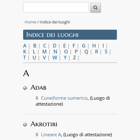
Home
/ Indice dei luoghi
Indice dei luoghi
A
|
B
|
C
|
D
|
E
|
F
|
G
|
H
|
I
|
K
|
L
|
M
|
N
|
O
|
P
|
Q
|
R
|
S
|
T
|
U
|
V
|
W
|
Y
|
Z
|
A
Adab
Cuneiforme sumerico
, (Luogo di
attestazione)
Akrotiri
Lineare A
, (Luogo di attestazione)