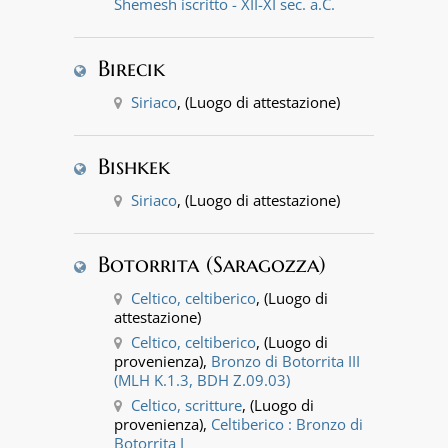
Shemesh iscritto - XII-XI sec. a.C.
Birecik
Siriaco
, (Luogo di attestazione)
Bishkek
Siriaco
, (Luogo di attestazione)
Botorrita (Saragozza)
Celtico, celtiberico
, (Luogo di
attestazione)
Celtico, celtiberico
, (Luogo di
provenienza),
Bronzo di Botorrita III
(MLH K.1.3, BDH Z.09.03)
Celtico, scritture
, (Luogo di
provenienza),
Celtiberico : Bronzo di
Botorrita I