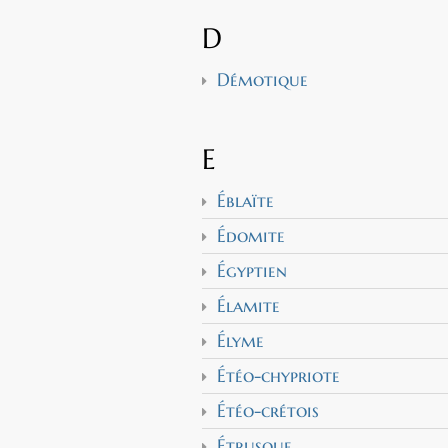
D
Démotique
E
Éblaïte
Édomite
Égyptien
Élamite
Élyme
Étéo-chypriote
Étéo-crétois
Étrusque