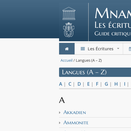
Mna
Les écri
Guide critiqu
Les Écritures
+
Accueil
/ Langues (A – Z)
Langues (A – Z)
A
|
C
|
D
|
E
|
F
|
G
|
H
|
I
A
Akkadien
Ammonite