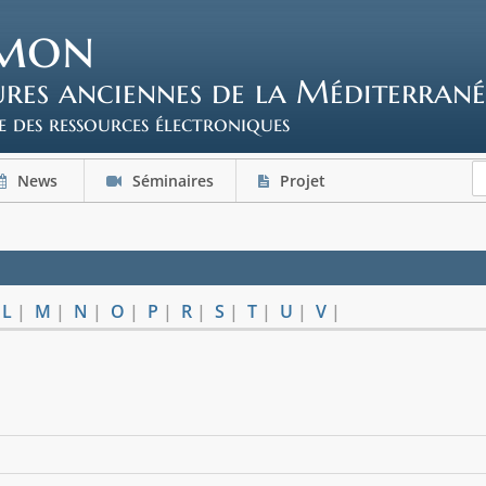
mon
tures anciennes de la Méditerrané
e des ressources électroniques
News
Séminaires
Projet
|
L
|
M
|
N
|
O
|
P
|
R
|
S
|
T
|
U
|
V
|