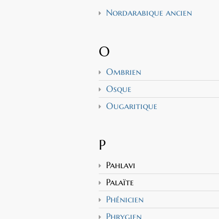
Nordarabique ancien
O
Ombrien
Osque
Ougaritique
P
Pahlavi
Palaïte
Phénicien
Phrygien