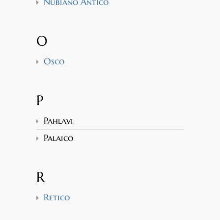
Nubiano Antico
O
Osco
P
Pahlavi
Palaico
R
Retico