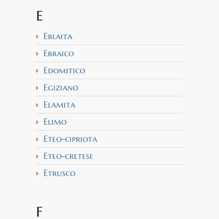
E
Eblaita
Ebraico
Edomitico
Egiziano
Elamita
Elimo
Eteo-cipriota
Eteo-cretese
Etrusco
F