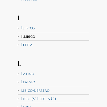
I
Iberico
Illirico
Ittita
L
Latino
Lemnio
Libico-Berbero
Licio (V-I sec. a.C.)
Lidio