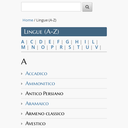
Home
/ Lingue (A-Z)
Lingue (A-Z)
A
|
C
|
D
|
E
|
F
|
G
|
H
|
I
|
L
|
M
|
N
|
O
|
P
|
R
|
S
|
T
|
U
|
V
|
A
Accadico
Ammonitico
Antico Persiano
Aramaico
Armeno classico
Avestico