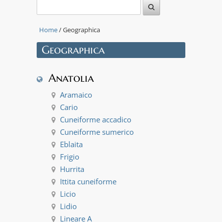
Leaflet
|
Tiles ©
Esri —
Source:
Home
/ Geographica
US
National
Geographica
Park
Service
+
Anatolia
−
Aramaico
Cario
Cuneiforme accadico
Cuneiforme sumerico
Eblaita
Frigio
Hurrita
Ittita cuneiforme
Licio
Lidio
Lineare A