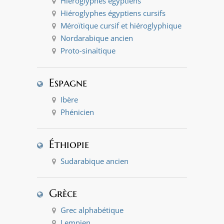
Hiéroglyphes égyptiens
Hiéroglyphes égyptiens cursifs
Méroïtique cursif et hiéroglyphique
Nordarabique ancien
Proto-sinaïtique
Espagne
Ibère
Phénicien
Éthiopie
Sudarabique ancien
Grèce
Grec alphabétique
Lemnien