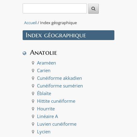
Leaflet
|
Tiles ©
Esri —
Source:
Accueil
/ Index géographique
US
National
Index géographique
Park
Service
+
Anatolie
−
Araméen
Carien
Cunéiforme akkadien
Cunéiforme sumérien
Éblaïte
Hittite cunéiforme
Hourrite
Linéaire A
Luvien cunéiforme
Lycien