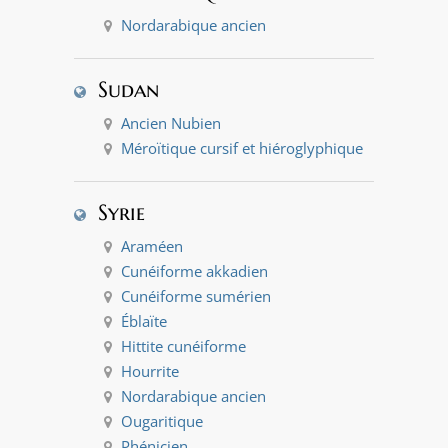
Nordarabique ancien
Sudan
Ancien Nubien
Méroïtique cursif et hiéroglyphique
Syrie
Araméen
Cunéiforme akkadien
Cunéiforme sumérien
Éblaïte
Hittite cunéiforme
Hourrite
Nordarabique ancien
Ougaritique
Phénicien