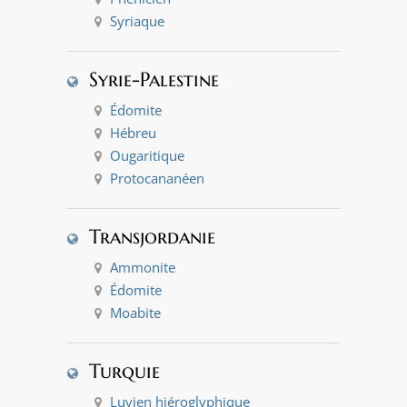
Syriaque
Syrie-Palestine
Édomite
Hébreu
Ougaritique
Protocananéen
Transjordanie
Ammonite
Édomite
Moabite
Turquie
Luvien hiéroglyphique