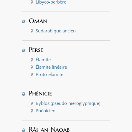
Libyco-berbère
Oman
Sudarabique ancien
Perse
Élamite
Élamite linéaire
Proto-élamite
Phénicie
Byblos (pseudo-hiéroglyphique)
Phénicien
Rās an-Naqab