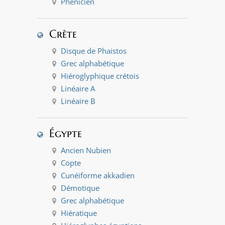
Phénicien
Crète
Disque de Phaistos
Grec alphabétique
Hiéroglyphique crétois
Linéaire A
Linéaire B
Égypte
Ancien Nubien
Copte
Cunéiforme akkadien
Démotique
Grec alphabétique
Hiératique