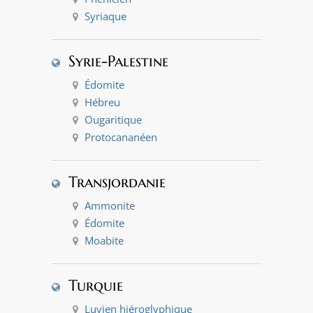
Syriaque
Syrie-Palestine
Édomite
Hébreu
Ougaritique
Protocananéen
Transjordanie
Ammonite
Édomite
Moabite
Turquie
Luvien hiéroglyphique