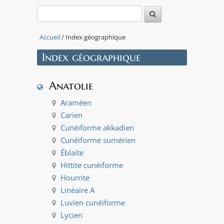
Leaflet
|
Tiles ©
Esri —
Source:
Accueil
/ Index géographique
US
National
Index géographique
Park
Service
+
Anatolie
−
Araméen
Carien
Cunéiforme akkadien
Cunéiforme sumérien
Éblaïte
Hittite cunéiforme
Hourrite
Linéaire A
Luvien cunéiforme
Lycien