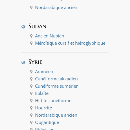
Nordarabique ancien
Sudan
Ancien Nubien
Méroïtique cursif et hiéroglyphique
Syrie
Araméen
Cunéiforme akkadien
Cunéiforme sumérien
Éblaïte
Hittite cunéiforme
Hourrite
Nordarabique ancien
Ougaritique
Phénicien