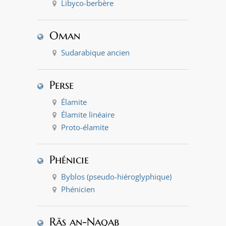
Libyco-berbère
Oman
Sudarabique ancien
Perse
Élamite
Élamite linéaire
Proto-élamite
Phénicie
Byblos (pseudo-hiéroglyphique)
Phénicien
Rās an-Naqab