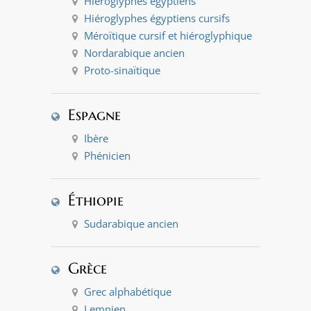
Hiéroglyphes égyptiens
Hiéroglyphes égyptiens cursifs
Méroïtique cursif et hiéroglyphique
Nordarabique ancien
Proto-sinaïtique
Espagne
Ibère
Phénicien
Éthiopie
Sudarabique ancien
Grèce
Grec alphabétique
Lemnien