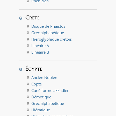
Phénicien
Crète
Disque de Phaistos
Grec alphabétique
Hiéroglyphique crétois
Linéaire A
Linéaire B
Égypte
Ancien Nubien
Copte
Cunéiforme akkadien
Démotique
Grec alphabétique
Hiératique