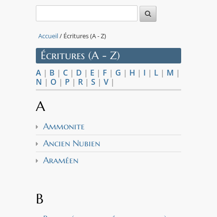
Accueil
/ Écritures (A - Z)
Écritures (A - Z)
A
|
B
|
C
|
D
|
E
|
F
|
G
|
H
|
I
|
L
|
M
|
N
|
O
|
P
|
R
|
S
|
V
|
A
Ammonite
Ancien Nubien
Araméen
B