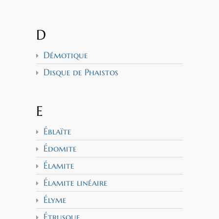
D
Démotique
Disque de Phaistos
E
Éblaïte
Édomite
Élamite
Élamite linéaire
Élyme
Étrusque