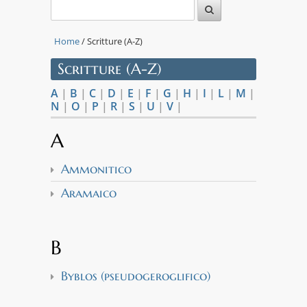
Home
/ Scritture (A-Z)
Scritture (A-Z)
A
|
B
|
C
|
D
|
E
|
F
|
G
|
H
|
I
|
L
|
M
|
N
|
O
|
P
|
R
|
S
|
U
|
V
|
A
Ammonitico
Aramaico
B
Byblos (pseudogeroglifico)