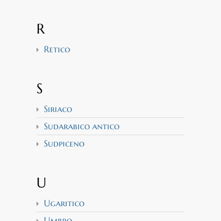
R
Retico
S
Siriaco
Sudarabico antico
Sudpiceno
U
Ugaritico
Umbro