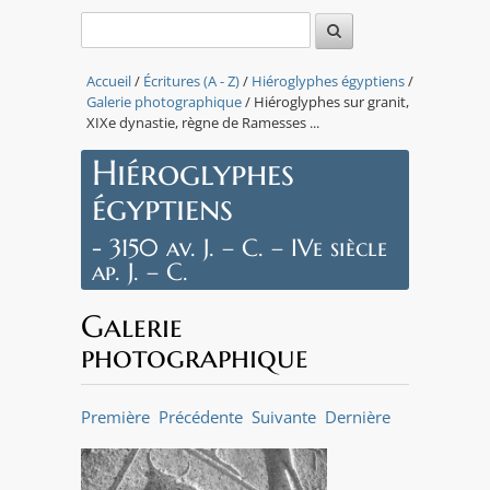
Accueil
/
Écritures (A - Z)
/
Hiéroglyphes égyptiens
/
Galerie photographique
/ Hiéroglyphes sur granit,
XIXe dynastie, règne de Ramesses ...
Hiéroglyphes
égyptiens
- 3150 av. J. – C. – IVe siècle
ap. J. – C.
Galerie
photographique
Première
Précédente
Suivante
Dernière