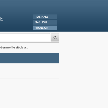
e
ITALIANO
ENGLISH
FRANÇAIS
nne (IIe siècle a...