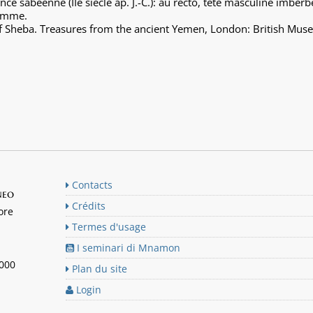
 sabéenne (IIe siècle ap. J.-C.): au recto, tête masculine imberb
ramme.
of Sheba. Treasures from the ancient Yemen, London: British Mus
Contacts
neo
Crédits
ore
Termes d'usage
I seminari di Mnamon
n000
Plan du site
Login