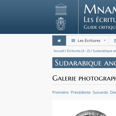
Mna
Les écri
Guide critiqu
Les Écritures
+
Accueil
/
Écritures (A - Z)
/
Sudarabique a
Sudarabique an
Galerie photograp
Première
Précédente
Suivante
Der