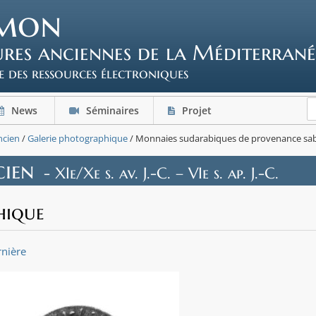
mon
tures anciennes de la Méditerrané
e des ressources électroniques
News
Séminaires
Projet
ncien
/
Galerie photographique
/ Monnaies sudarabiques de provenance sabée
cien
- XIe/Xe s. av. J.-C. – VIe s. ap. J.-C.
hique
nière