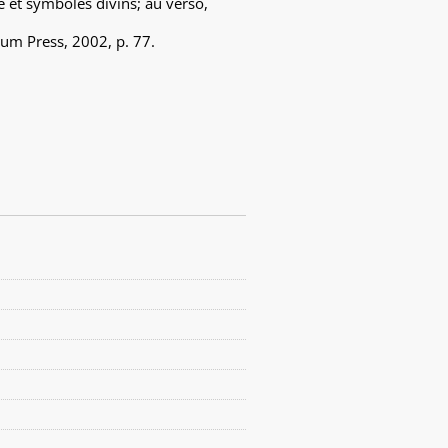
e et symboles divins; au verso,
eum Press, 2002, p. 77.