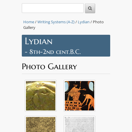
Home
/
Writing Systems (A-Z)
/
Lydian
/ Photo
Gallery
Lydian
- 8th-2nd cent.B.C.
Photo Gallery