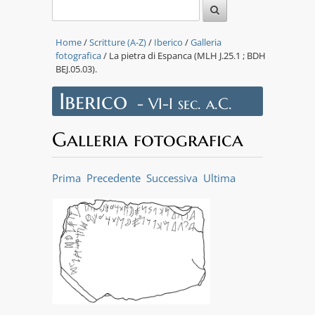
Home
/
Scritture (A-Z)
/
Iberico
/
Galleria
fotografica
/ La pietra di Espanca (MLH J.25.1 ; BDH
BEJ.05.03).
Iberico
- VI-I sec. a.C.
Galleria fotografica
Prima
Precedente
Successiva
Ultima