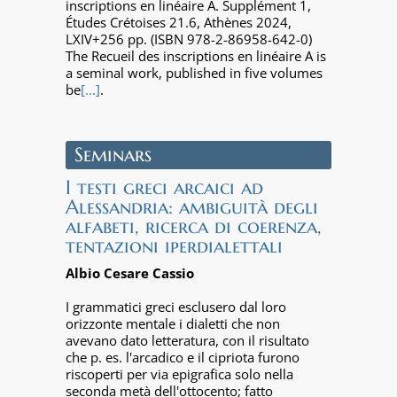
inscriptions en linéaire A. Supplément 1,
Études Crétoises 21.6, Athènes 2024,
LXIV+256 pp. (ISBN 978-2-86958-642-0)
The Recueil des inscriptions en linéaire A is
a seminal work, published in five volumes
be
[...]
.
Seminars
I testi greci arcaici ad
Alessandria: ambiguità degli
alfabeti, ricerca di coerenza,
tentazioni iperdialettali
Albio Cesare Cassio
I grammatici greci esclusero dal loro
orizzonte mentale i dialetti che non
avevano dato letteratura, con il risultato
che p. es. l'arcadico e il cipriota furono
riscoperti per via epigrafica solo nella
seconda metà dell'ottocento; fatto