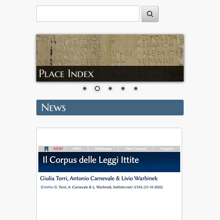
Place Index
News