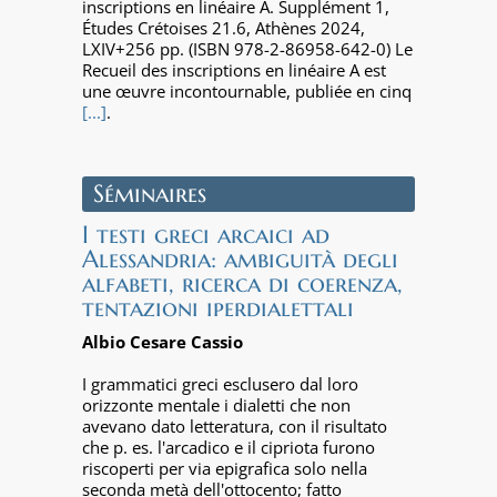
inscriptions en linéaire A. Supplément 1,
Études Crétoises 21.6, Athènes 2024,
LXIV+256 pp. (ISBN 978-2-86958-642-0) Le
Recueil des inscriptions en linéaire A est
une œuvre incontournable, publiée en cinq
[...]
.
Séminaires
I testi greci arcaici ad
Alessandria: ambiguità degli
alfabeti, ricerca di coerenza,
tentazioni iperdialettali
Albio Cesare Cassio
I grammatici greci esclusero dal loro
orizzonte mentale i dialetti che non
avevano dato letteratura, con il risultato
che p. es. l'arcadico e il cipriota furono
riscoperti per via epigrafica solo nella
seconda metà dell'ottocento; fatto