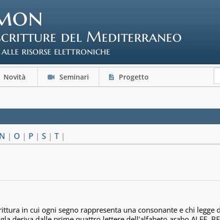
mon
scritture del Mediterraneo
 alle risorse elettroniche
Novità
Seminari
Progetto
N
|
O
|
P
|
S
|
T
|
rittura in cui ogni segno rappresenta una consonante e chi legge de
gla deriva dalle prime quattro lettere dell'alfabeto arabo ALEF, B