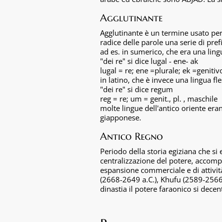
Agglutinante
Agglutinante è un termine usato per 
radice delle parole una serie di pre
ad es. in sumerico, che era una ling
"dei re" si dice lugal - ene- ak
lugal = re; ene =plurale; ek =genitiv
in latino, che è invece una lingua fle
"dei re" si dice regum
reg = re; um = genit., pl. , maschile
molte lingue dell'antico oriente eran
giapponese.
Antico Regno
Periodo della storia egiziana che si 
centralizzazione del potere, accompag
espansione commerciale e di attività
(2668-2649 a.C.), Khufu (2589-2566 
dinastia il potere faraonico si decent