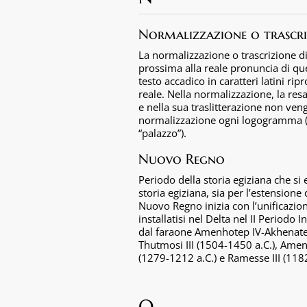
Normalizzazione o trascri
La normalizzazione o trascrizione di
prossima alla reale pronuncia di que
testo accadico in caratteri latini r
reale. Nella normalizzazione, la res
e nella sua traslitterazione non ve
normalizzazione ogni logogramma (s
“palazzo”).
Nuovo Regno
Periodo della storia egiziana che si 
storia egiziana, sia per l’estensione
Nuovo Regno inizia con l’unificazion
installatisi nel Delta nel II Perio
dal faraone Amenhotep IV-Akhenaten 
Thutmosi III (1504-1450 a.C.), Ame
(1279-1212 a.C.) e Ramesse III (118
O