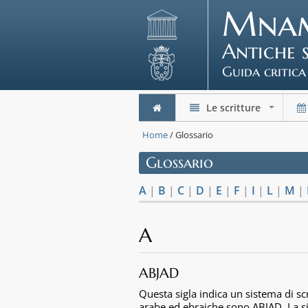
Mna
Antiche 
Guida critica
Le scritture
+
Home
/ Glossario
Glossario
A
|
B
|
C
|
D
|
E
|
F
|
I
|
L
|
M
|
A
ABJAD
Questa sigla indica un sistema di sc
arabe ed ebraiche sono ABJAD. La si