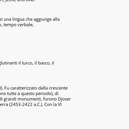
sì una lingua che aggiunge alla
so, tempo verbale;
inanti il turco, il basco, il
I). Fu caratterizzato dalla crescente
ono tutte a questo periodo), di
ri di grandi monumenti, furono Djoser
rra (2453-2422 a.C.). Con la VI