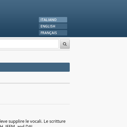
ITALIANO
ENGLISH
FRANÇAIS
ve supplire le vocali. Le scritture
EH, JEEM, and DAL.