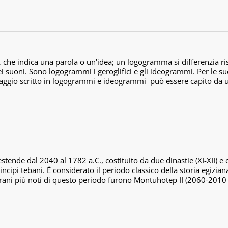
he indica una parola o un'idea; un logogramma si differenzia rispe
i suoni. Sono logogrammi i geroglifici e gli ideogrammi. Per le su
aggio scritto in logogrammi e ideogrammi può essere capito da u
estende dal 2040 al 1782 a.C., costituito da due dinastie (XI-XII) e 
ncipi tebani. È considerato il periodo classico della storia egizian
ovrani più noti di questo periodo furono Montuhotep II (2060-2010 a