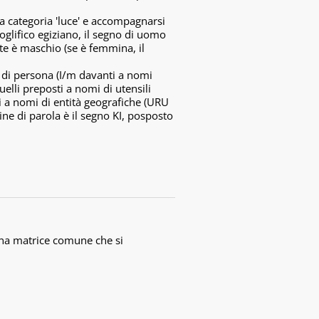
la categoria 'luce' e accompagnarsi
eroglifico egiziano, il segno di uomo
te è maschio (se è femmina, il
i di persona (I/m davanti a nomi
uelli preposti a nomi di utensili
ti a nomi di entità geografiche (URU
ine di parola è il segno KI, posposto
 una matrice comune che si