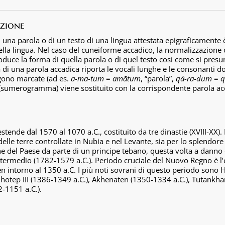
zione
 una parola o di un testo di una lingua attestata epigraficamente è
lla lingua. Nel caso del cuneiforme accadico, la normalizzazione o
iproduce la forma di quella parola o di quel testo così come si pre
a di una parola accadica riporta le vocali lunghe e le consonanti d
ngono marcate (ad es.
a-ma-tum
=
amātum
, “parola”,
qá-ra-dum
=
q
umerogramma) viene sostituito con la corrispondente parola acc
estende dal 1570 al 1070 a.C., costituito da tre dinastie (XVIII-XX)
 delle terre controllate in Nubia e nel Levante, sia per lo splendor
e del Paese da parte di un principe tebano, questa volta a danno 
do Intermedio (1782-1579 a.C.). Periodo cruciale del Nuovo Regno è
intorno al 1350 a.C. I più noti sovrani di questo periodo sono 
nhotep III (1386-1349 a.C.), Akhenaten (1350-1334 a.C.), Tutankh
2-1151 a.C.).