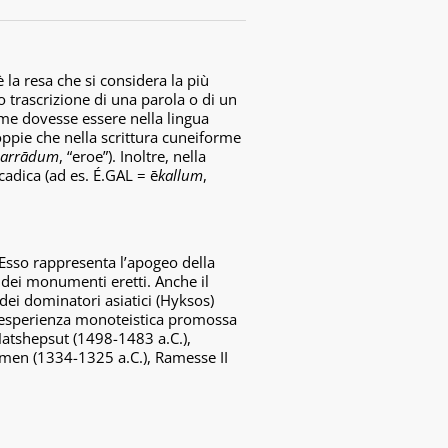
 la resa che si considera la più
 trascrizione di una parola o di un
sume dovesse essere nella lingua
oppie che nella scrittura cuneiforme
arrādum
, “eroe”). Inoltre, nella
adica (ad es. É.GAL = ē
kallum
,
. Esso rappresenta l’apogeo della
e dei monumenti eretti. Anche il
dei dominatori asiatici (Hyksos)
 l’esperienza monoteistica promossa
Hatshepsut (1498-1483 a.C.),
amen (1334-1325 a.C.), Ramesse II