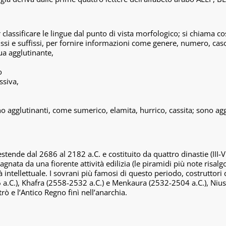
classificare le lingue dal punto di vista morfologico; si chiama co
fissi e suffissi, per fornire informazioni come genere, numero, ca
ua agglutinante,
o
ssiva,
o agglutinanti, come sumerico, elamita, hurrico, cassita; sono agglut
estende dal 2686 al 2182 a.C. e costituito da quattro dinastie (III-V
nata da una fiorente attività edilizia (le piramidi più note risalg
 intellettuale. I sovrani più famosi di questo periodo, costrutto
a.C.), Khafra (2558-2532 a.C.) e Menkaura (2532-2504 a.C.), Niuse
rò e l’Antico Regno finì nell’anarchia.