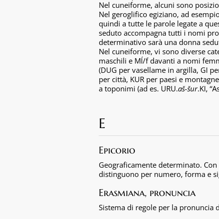
Nel cuneiforme, alcuni sono posizionat
Nel geroglifico egiziano, ad esempio
quindi a tutte le parole legate a ques
seduto accompagna tutti i nomi prop
determinativo sarà una donna sedut
Nel cuneiforme, vi sono diverse cat
maschili e MÍ/f davanti a nomi femmin
(DUG per vasellame in argilla, GI pe
per città, KUR per paesi e montagne,
a toponimi (ad es. URU.
aš-šur
.KI, “A
E
Epicorio
Geograficamente determinato. Con va
distinguono per numero, forma e sig
Erasmiana, pronuncia
Sistema di regole per la pronuncia 