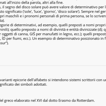
i all’inizio della parola, altri alla fine.
, il segno del disco solare può avere valore di determinativo per 
to significato ('sole', 'luce', 'giorno', 'disco solare'). Sempre nel g
ri maschili e i pronomi personali di prima persona, se lo scriven
a).
egorie di determinativi, ad esempio, quelli preposti a nomi propr
ili); quello preposto a nomi di divinità e entità divinizzate (d); q
r oggetti di canna, GIŠ per manufatti in legno, ecc.); quelli prepos
 ÍD per fiumi, ecc.). Un esempio di determinativo posizionato in f
ssur”).
rianti epicorie dell'alfabeto si intendono sistemi scrittorii con
nificato dei simboli adottati.
del greco elaborato nel XVI dal dotto Erasmo da Rotterdam.