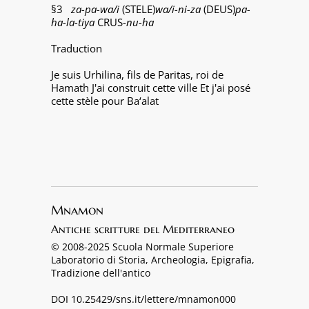
§3
za-pa-wa/i
(STELE)
wa/i-ni-za
(DEUS)
pa-
ha-la-tiya
CRUS-
nu-ha
Traduction
Je suis Urhilina, fils de Paritas, roi de
Hamath J'ai construit cette ville Et j'ai posé
cette stèle pour Ba‘alat
Mnamon
Antiche scritture del Mediterraneo
© 2008-2025 Scuola Normale Superiore
Laboratorio di Storia, Archeologia, Epigrafia,
Tradizione dell'antico
DOI 10.25429/sns.it/lettere/mnamon000