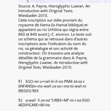
Source: A. Payne, Hieroglyphic Luwian. An
Introduction with Original Texts.
Wiesbaden 2010.
Cette inscription sur stèle provient du
royaume de Hama (la Hamat biblique) et
appartient au roi Urhilina qui régna entre
860 et 840 avant J.-C. environ. Le texte suit
un schéma qui se retrouve dans d’autres
inscriptions avec l’indication du nom du
roi, sa généalogie et son activité de
constructeur. On trouvera une analyse
détaillée de la grammaire dans A. Payne,
Hieroglyphic Luwian. An Introduction with
Original Texts
, Wiesbaden 2010.
§1 EGO-
mi u+ra/i-hi-li-na
PRAE-
tá-sa x
(INFANS)
ni-mu-wa/i-za-sa i-ma tú-wa/i-ni
(REGIO) REX
§2
a-wa/i
II
za-na
“URBS+MI”-
ni-i-na
EGO
AEDIFICARE+
MI-ha