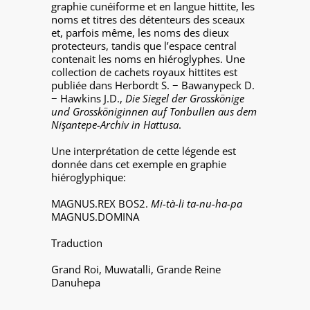
graphie cunéiforme et en langue hittite, les
noms et titres des détenteurs des sceaux
et, parfois même, les noms des dieux
protecteurs, tandis que l’espace central
contenait les noms en hiéroglyphes. Une
collection de cachets royaux hittites est
publiée dans Herbordt S. − Bawanypeck D.
− Hawkins J.D.,
Die Siegel der Grosskönige
und Grossköniginnen auf Tonbullen aus dem
Nişantepe-Archiv in Hattusa
.
Une interprétation de cette légende est
donnée dans cet exemple en graphie
hiéroglyphique:
MAGNUS.REX BOS2.
Mi-tà-li
ta-nu-ha-pa
MAGNUS.DOMINA
Traduction
Grand Roi, Muwatalli, Grande Reine
Danuhepa