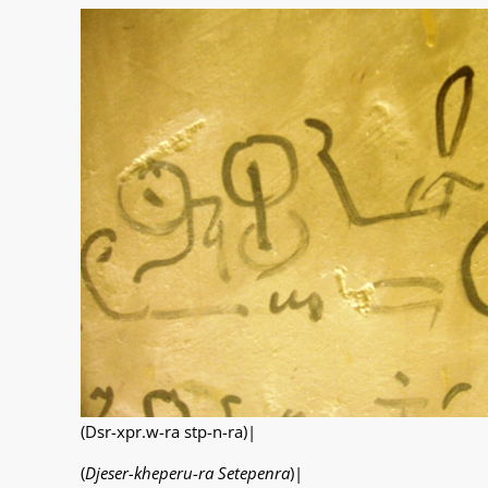
(Dsr-xpr.w-ra stp-n-ra)|
(
Djeser-kheperu-ra Setepenra
)|