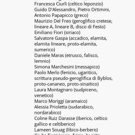
Francesca Ciurli (celtico leponzio)
Guido D'Alessandro, Pietro Ortimini,
Antonio Papapicco (greco)
Maurizio Del Freo (geroglifico cretese,
lineare A, lineare B, disco di Festo)
Emiliano Fiori (siriaco)
Salvatore Gaspa (accadico, elamita,
elamita lineare, proto-elamita,
sumerico)
Daniele Maras (etrusco, falisco,
lemnio)
Simona Marchesini (messapico)
Paolo Merlo (fenicio, ugaritico,
scrittura pseudo-geroglifica di Byblos,
proto-cananeo, proto-sinaitico)
Laura Montagnaro (sudpiceno,
venetico)
Marco Moriggi (aramaico)
Alessia Prioletta (sudarabico,
nordarabico)
Coline Ruiz Darasse (iberico, celtico
gallico e celtiberico)
Lameen Souag (libico-berbero)