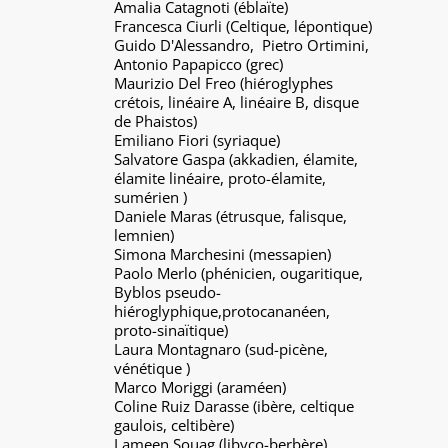
Amalia Catagnoti (éblaïte)
Francesca Ciurli (Celtique, lépontique)
Guido D'Alessandro, Pietro Ortimini,
Antonio Papapicco (grec)
Maurizio Del Freo (hiéroglyphes
crétois, linéaire A, linéaire B, disque
de Phaistos)
Emiliano Fiori (syriaque)
Salvatore Gaspa (akkadien, élamite,
élamite linéaire, proto-élamite,
sumérien )
Daniele Maras (étrusque, falisque,
lemnien)
Simona Marchesini (messapien)
Paolo Merlo (phénicien, ougaritique,
Byblos pseudo-
hiéroglyphique,
p
rotocananéen,
proto-sinaïtique)
Laura Montagnaro (sud-picène,
vénétique )
Marco Moriggi (araméen)
Coline Ruiz Darasse (ibère, celtique
gaulois, celtibère)
Lameen Souag (libyco-berbère)