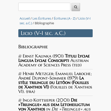
Accueil
/
Les Écritures
/
Écritures (A - Z)
/
Licio (V-I
sec. a.C.)
/ Bibliographie
Licio (V-I sec. a.C.)
Bibliographie
Ernst Kalinka (1901)
Tituli Lyciae
Linguia Lyciae Conscripti
Austrian
Academy of Sciences Press (ted)
Henri Metzger; Emanuel Laroche;
André Dupont-Sommer (1979)
La
stèle trilingue du Letôon (Fouilles
de Xanthos VI)
(Fouilles de Xanthos
VI). (fra)
Ingo Kottsieper (2001)
Die
»Trilingue« aus dem Letoheiligtum
von Xanthos
in
Die »Trilingue« aus